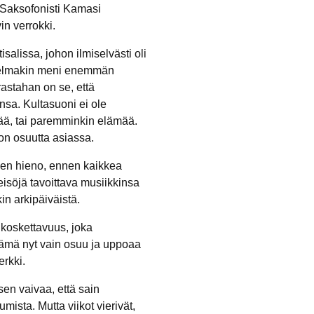
. Saksofonisti Kamasi
in verrokki.
alissa, johon ilmiselvästi oli
nnelmakin meni enemmän
astahan on se, että
nsa. Kultasuoni ei ole
ä, tai paremminkin elämää.
ton osuutta asiassa.
hänen hieno, ennen kaikkea
leisöjä tavoittava musiikkinsa
in arkipäiväistä.
 koskettavuus, joka
Tämä nyt vain osuu ja uppoaa
erkki.
sen vaivaa, että sain
mista. Mutta viikot vierivät,