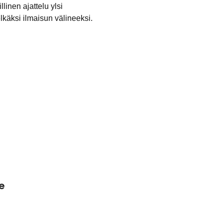
linen ajattelu ylsi
lkäksi ilmaisun välineeksi.
te