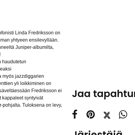
fonisti Linda Fredriksson on
oman yhtyeen ensilevyllään.
nneeltä Juniper-albumilta,
!
n haudutetun
keaksi
ta myös jazzdiggarien
ttien yli loikkiminen on
Jaa tapaht
 säveltäessään Fredriksson ei
t kappaleet syntyivät
r-pohjalta. Tuloksena on levy,
Järjestäjä