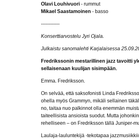
Olavi Louhivuori
- rummut
Mikael Saastamoinen
- basso
------------
Konserttiarvostelu Jyri Ojala.
Julkaistu sanomalehti Karjalaisessa 25.09.2
Fredrikssonin mestarillinen jazz tavoitti 
sellaisenaan kuulijan sisimpään.
Emma. Fredriksson.
On selvää, että saksofonisti Linda Fredriks
ohella myös Grammyn, mikäli sellainen täkäläis
no, taitaa nuo palkinnot olla enemmän muista
taiteellisista ansioista suodut. Mutta johonki
rehelliseen – on Fredriksson tällä Juniper-mu
Laulaja-lauluntekijä -tekotapaa jazzmusiikki