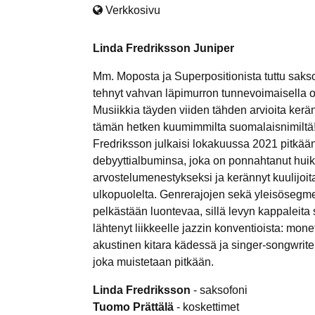
Verkkosivu
Linda Fredriksson Juniper
Mm. Moposta ja Superpositionista tuttu sakso
tehnyt vahvan läpimurron tunnevoimaisella 
Musiikkia täyden viiden tähden arvioita kerä
tämän hetken kuumimmilta suomalaisnimiltä
Fredriksson julkaisi lokakuussa 2021 pitkää
debyyttialbuminsa, joka on ponnahtanut hui
arvostelumenestykseksi ja kerännyt kuulijoi
ulkopuolelta. Genrerajojen sekä yleisösegmen
pelkästään luontevaa, sillä levyn kappaleita
lähtenyt liikkeelle jazzin konventioista: mone
akustinen kitara kädessä ja singer-songwrite
joka muistetaan pitkään.
Linda Fredriksson
- saksofoni
Tuomo Prättälä
- koskettimet