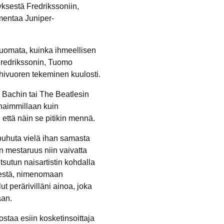
yksestä Fredrikssoniin,
mmentaa Juniper-
 huomata, kuinka ihmeellisen
– Fredrikssonin, Tuomo
hivuoren tekeminen kuulosti.
. Bachin tai The Beatlesin
haimmillaan kuin
 että näin se pitikin mennä.
 puhuta vielä ihan samasta
n mestaruus niin vaivatta
tsutun naisartistin kohdalla
sestä, nimenomaan
ut perärivilläni ainoa, joka
aan.
staa esiin kosketinsoittaja