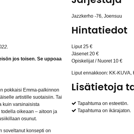
Jazzkerho -76, Joensuu
Hintatiedot
Liput 25 €
022.
Jäsenet 20 €
yleisön jos toisen. Se uppoaa
Opiskelijat / Nuoret 10 €
Liput ennakkoon: KK-KUVA, 
Lisätietoja
son pokkaisi Emma-palkinnon
elle artistille suotaisiin. Tai
Tapahtuma on esteetön.
 kuin varsinaisista
Tapahtuma on ikärajaton.
n todella oikeaan – aitoon ja
siikillaan osunut.
in soveltanut konsepti on