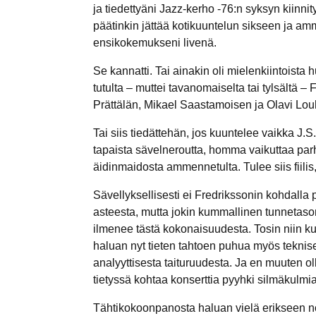
ja tiedettyäni Jazz-kerho -76:n syksyn kiinnit
päätinkin jättää kotikuuntelun sikseen ja a
ensikokemukseni livenä.
Se kannatti. Tai ainakin oli mielenkiintoista
tutulta – muttei tavanomaiselta tai tylsältä 
Prättälän, Mikael Saastamoisen ja Olavi Lou
Tai siis tiedättehän, jos kuuntelee vaikka J.S
tapaista sävelneroutta, homma vaikuttaa par
äidinmaidosta ammennetulta. Tulee siis fiilis,
Sävellyksellisesti ei Fredrikssonin kohdalla
asteesta, mutta jokin kummallinen tunnetaso
ilmenee tästä kokonaisuudesta. Tosin niin ku
haluan nyt tieten tahtoen puhua myös tekni
analyyttisesta taituruudesta. Ja en muuten oll
tietyssä kohtaa konserttia pyyhki silmäkulmi
Tähtikokoonpanosta haluan vielä erikseen no