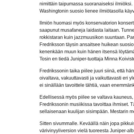
nimittäin taipumassa suoranaiseksi ilmiöksi
Washingtonin suosio lienee ilmiötasolla käyv
Ilmiön huomasi myös konservatorion konserttis
saapunut musafaneja laidasta laitaan. Tu
rokkistaran kuin jazzmuusikon suuntaan. Par
Fredriksson täysin ansaitsee huikean suosio
kenenkään muun kuin hänen itsensä löytämä
Tosin en tiedä Juniper-tuottaja Minna Koivis
Fredrikssonin taika piilee juuri siinä, että 
oivaltava, vakuuttavasti ja vaikuttavasti eri y
ei sinällään tavoittele tähtiä, vaan enemmänk
Edellisessä myös piilee se valtava kauneus,
Fredrikssonin musiikissa tavoittaa ihmiset. 
sellaisenaan kuulijan sisimpään. Mestarin m
Sitten sivummalle. Keväällä näin jopa pikkui
värivinyyliversion vielä tuoreesta Juniper-albu