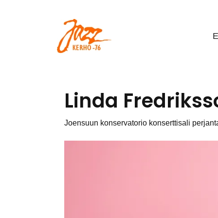
Siirry pääsisältöön
E
Linda Fredrikss
Joensuun konservatorio konserttisali perjanta