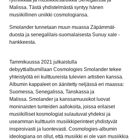
Malissa. Tästä yhdistelmästä syntyy hänen
musiikillinen uniikki cosmologiansa.
Smolander tunnetaan muun muassa Zäpämmät-
duosta ja senegalilais-suomalaisesta Sunuy xale -
hankkeesta.
Tammikuussa 2021 julkaistulla
debyyttialbumillaan Cosmologies Smolander tekee
yhteistyötä eri kulttuureista tulevien artistien kanssa.
Albumin kappaleet on äänitetty neljässä eri maassa:
Suomessa, Senegalissa, Tanskassa ja
Malissa. Smolander ja kanssamuusikot luovat
moninaisten tunteiden aallokoita, joissa erilaiset
musiikilliset kosmologiat sulautuvat yhdeksi ja
useamman kulttuurin musiikkiperinteet yhdistyvät
inspiroivasti ja luontevasti. Cosmologies-albumin
ideologiana on ollut, että musiikki ei ole vain musiikkia