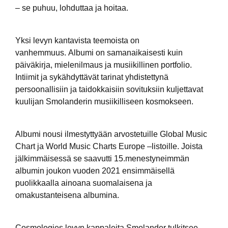
– se puhuu, lohduttaa ja hoitaa.
Yksi levyn kantavista teemoista on
vanhemmuus. Albumi on samanaikaisesti kuin
päiväkirja, mielenilmaus ja musiikillinen portfolio.
Intiimit ja sykähdyttävät tarinat yhdistettynä
persoonallisiin ja taidokkaisiin sovituksiin kuljettavat
kuulijan Smolanderin musiikilliseen kosmokseen.
Albumi nousi ilmestyttyään arvostetuille Global Music
Chart ja World Music Charts Europe –listoille. Joista
jälkimmäisessä se saavutti 15.menestyneimmän
albumin joukon vuoden 2021 ensimmäisellä
puolikkaalla ainoana suomalaisena ja
omakustanteisena albumina.
Cosmologies levyn kappaleita Smolander tulkitsee