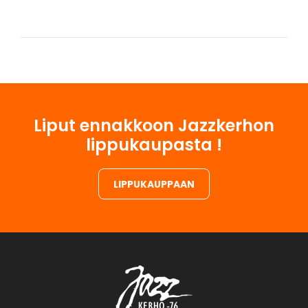
Liput ennakkoon Jazzkerhon
lippukaupasta !
LIPPUKAUPPAAN