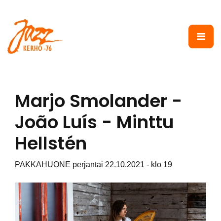
Siirry pääsisältöön
Marjo Smolander -
João Luís - Minttu
Hellstén
PAKKAHUONE perjantai 22.10.2021 - klo 19