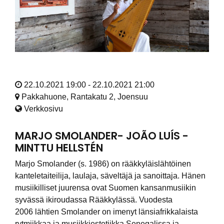
22.10.2021 19:00 - 22.10.2021 21:00
Pakkahuone, Rantakatu 2, Joensuu
Verkkosivu
MARJO SMOLANDER- JOÃO LUÍS -
MINTTU HELLSTÉN
Marjo Smolander (s. 1986) on rääkkyläislähtöinen
kanteletaiteilija, laulaja, säveltäjä ja sanoittaja. Hänen
musiikilliset juurensa ovat Suomen kansanmusiikin
syvässä ikiroudassa Rääkkylässä. Vuodesta
2006 lähtien Smolander on imenyt länsiafrikkalaista
rytmiikkaa ja musiikkiestetiikka Senegalissa ja