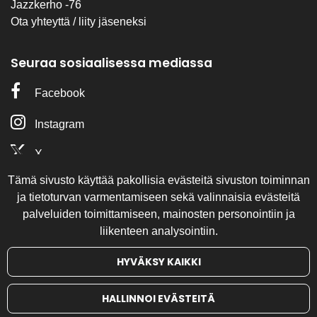
Jazzkerho -76
Ota yhteyttä / liity jäseneksi
Seuraa sosiaalisessa mediassa
Facebook
Instagram
X
Tämä sivusto käyttää pakollisia evästeitä sivuston toiminnan
Olemme mukana
ja tietoturvan varmentamiseen sekä valinnaisia evästeitä
palveluiden toimittamiseen, mainosten personointiin ja
liikenteen analysointiin.
HYVÄKSY KAIKKI
HALLINNOI EVÄSTEITÄ