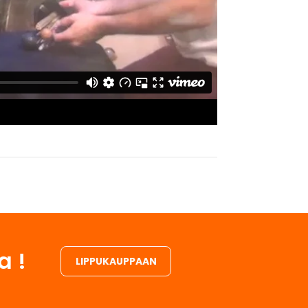
a !
LIPPUKAUPPAAN