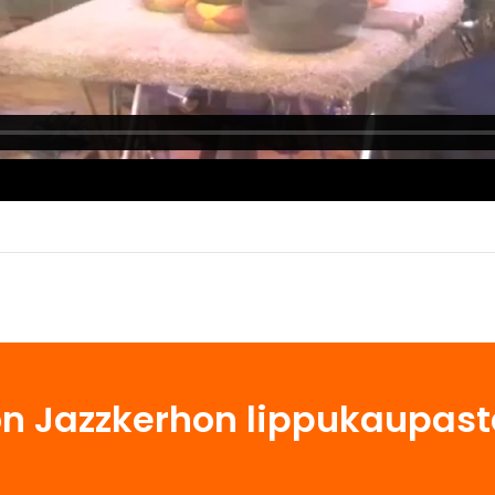
n Jazzkerhon lippukaupast