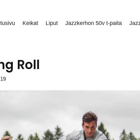
tusivu
Keikat
Liput
Jazzkerhon 50v t-paita
Jaz
ng Roll
 19