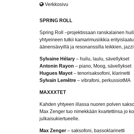
Verkkosivu
SPRING ROLL
Spring Roll –projektissaan ranskalainen huili
yhtyeineen tutkii kamarimusiikkia erityislaatui
äänensävyillä ja resonanssilla leikkien, jaz
Sylvaine Hélary
– huilu, laulu, sävellykset
Antonin Rayon
– piano, Moog, sävellykset
Hugues Mayot
– tenorisaksofoni, klarinetti
Sylvain Lemêtre
– vibrafoni, perkussiotMA
MAXXXTET
Kahden yhtyeen illassa nuoren polven sakso
Max Zenger tuo nimekkään kvartettinsa jo k
julkaisukiertueelle.
Max Zenger
– saksofoni, bassoklarinetti