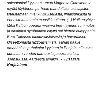
saksofonisti Lyytinen tuntuu Magnetia Orkesterinsa
myötä löytäneen parhaan mahdollisen soittajiston
toteuttamaan mielikuvituksekasta, ilmaisurikasta ja
ennakkoluulotonta muusikkouttaan. (...) Huikea yhtye.
Mika Kallion upeana vyöryvä free- tyylinen rummutus
ja oivaltava symbaalien käyttö sai hienon kumppanin
Eero Tikkasen tarkkavaistoisesta ja harvinaisen
kliseettömästä jazzbasismista. Tähän päälle
omaääniset puhaltajat Lyytinen ja Pohjola, niin avot,
puhutaan vuoden parhaasta jazzkonsertista
Joensuussa. Aarteesta ainakin."
- Jyri Ojala,
Karjalainen