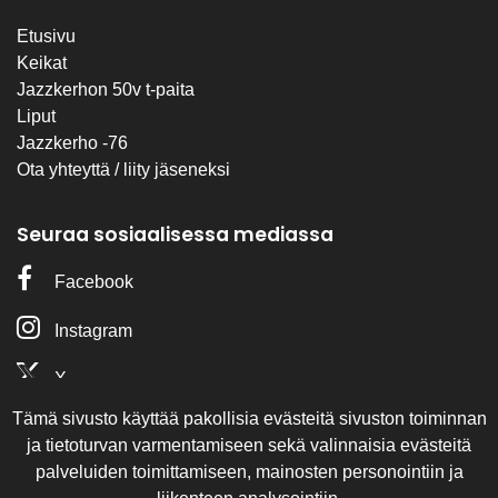
Etusivu
Keikat
Jazzkerhon 50v t-paita
Liput
Jazzkerho -76
Ota yhteyttä / liity jäseneksi
Seuraa sosiaalisessa mediassa
Facebook
Instagram
X
Tämä sivusto käyttää pakollisia evästeitä sivuston toiminnan
Olemme mukana
ja tietoturvan varmentamiseen sekä valinnaisia evästeitä
palveluiden toimittamiseen, mainosten personointiin ja