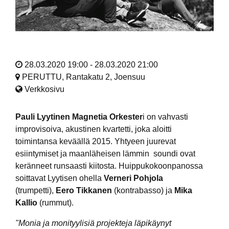
28.03.2020 19:00 - 28.03.2020 21:00
PERUTTU, Rantakatu 2, Joensuu
Verkkosivu
Pauli Lyytinen Magnetia Orkester
i on vahvasti
improvisoiva, akustinen kvartetti, joka aloitti
toimintansa keväällä 2015. Yhtyeen juurevat
esiintymiset ja maanläheisen lämmin soundi ovat
keränneet runsaasti kiitosta. Huippukokoonpanossa
soittavat Lyytisen ohella
Verneri Pohjola
(trumpetti),
Eero Tikkanen
(kontrabasso) ja
Mika
Kallio
(rummut).
"Monia ja monityylisiä projekteja läpikäynyt