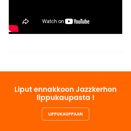
Liput ennakkoon Jazzkerhon
lippukaupasta !
LIPPUKAUPPAAN