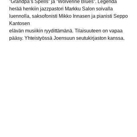
”Grandpa’s Spells” ja ”Wolverine Blues”. Legenda
herää henkiin jazzpastori Markku Salon soivalla
luennolla, saksofonisti Mikko Innasen ja pianisti Seppo
Kantosen
elävän musiikin ryydittämänä. Tilaisuuteen on vapaa
pääsy. Yhteistyössä Joensuun seutukirjaston kanssa.