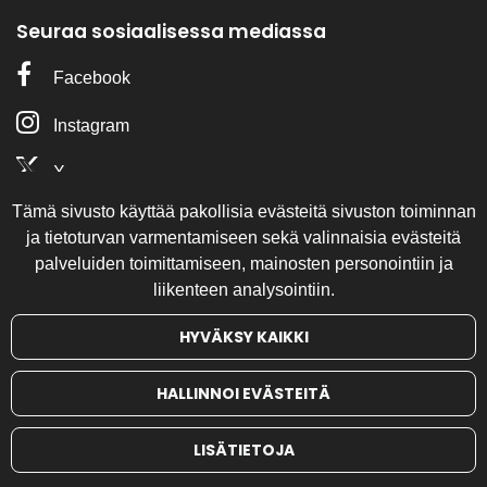
Seuraa sosiaalisessa mediassa
Facebook
Instagram
X
Tämä sivusto käyttää pakollisia evästeitä sivuston toiminnan
Olemme mukana
ja tietoturvan varmentamiseen sekä valinnaisia evästeitä
palveluiden toimittamiseen, mainosten personointiin ja
liikenteen analysointiin.
HYVÄKSY KAIKKI
HALLINNOI EVÄSTEITÄ
© 2024 Jazzkerho -76. All rights reserved.
LISÄTIETOJA
Powered by
atFlow Oy