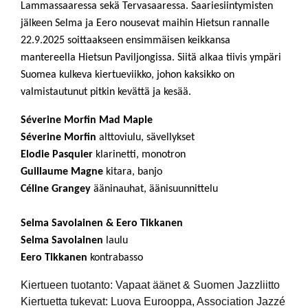
Lammassaaressa sekä Tervasaaressa. Saariesiintymisten
jälkeen Selma ja Eero nousevat maihin Hietsun rannalle
22.9.2025 soittaakseen ensimmäisen keikkansa
mantereella Hietsun Paviljongissa. Siitä alkaa tiivis ympäri
Suomea kulkeva kiertueviikko, johon kaksikko on
valmistautunut pitkin kevättä ja kesää.
Séverine Morfin Mad Maple
Séverine Morfin
alttoviulu, sävellykset
Elodie Pasquier
klarinetti, monotron
Guillaume Magne
kitara, banjo
Céline Grangey
ääninauhat, äänisuunnittelu
Selma Savolainen & Eero Tikkanen
Selma Savolainen
laulu
Eero Tikkanen
kontrabasso
Kiertueen tuotanto: Vapaat äänet & Suomen Jazzliitto
Kiertuetta tukevat: Luova Eurooppa, Association Jazzé