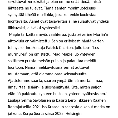
sekoittuvat kerroksiksi ja pian emme enää tiedä, mistä
lähteestä ne tulevat. Tämä äänten monimuotoisuus
synnyttää tiheää musiikkia, joka kuitenkin kuulostaa
luontevalta. Äänet ovat tasavertaisia, ne sulautuvat yhdeksi
liikkuvaksi, eläväksi synteesiksi.
Maple tarkoittaa myös vaahteraa, josta Séverine Morfinʼn
alttoviulu on valmistettu. Sen on erityisesti häntä varten
tehnyt soitinrakentaja Patrick Charton, jolle teos ”Les
murmures” on omistettu. Mad Maple luo yhteyden
soittimen puusta metsän puihin ja palauttaa meidät
luontoon. Nämä mielikuvitusmaisemat auttavat
muistamaan, että olemme osaa kokonaisuutta.
Ajattelemme saarta, saaren ympäröimää merta. llmaa,
ilmavirtaa, sisään- ja uloshengitystä. Sitä, miten paljon
elämää pakkautuu yhteen hetkeen, yhteen pysähdykseen.”
Laulaja Selma Savolaisen ja basisti Eero Tikkasen Raahen
Rantajatseilla 2021 Iso-Kraaselin saaresta alkanut matka on
jatkunut Korpo Sea Jazzissa 2022, Helsingin