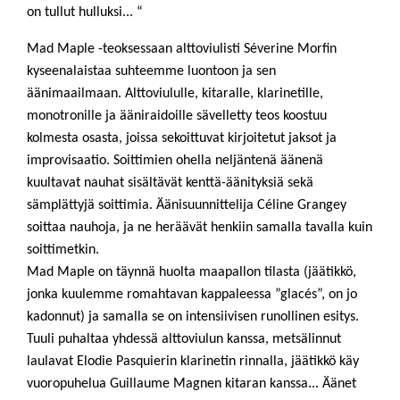
on tullut hulluksi... “
Mad Maple -teoksessaan alttoviulisti Séverine Morfin
kyseenalaistaa suhteemme luontoon ja sen
äänimaailmaan. Alttoviululle, kitaralle, klarinetille,
monotronille ja ääniraidoille sävelletty teos koostuu
kolmesta osasta, joissa sekoittuvat kirjoitetut jaksot ja
improvisaatio. Soittimien ohella neljäntenä äänenä
kuultavat nauhat sisältävät kenttä-äänityksiä sekä
sämplättyjä soittimia. Äänisuunnittelija Céline Grangey
soittaa nauhoja, ja ne heräävät henkiin samalla tavalla kuin
soittimetkin.
Mad Maple on täynnä huolta maapallon tilasta (jäätikkö,
jonka kuulemme romahtavan kappaleessa ”glacés”, on jo
kadonnut) ja samalla se on intensiivisen runollinen esitys.
Tuuli puhaltaa yhdessä alttoviulun kanssa, metsälinnut
laulavat Elodie Pasquierin klarinetin rinnalla, jäätikkö käy
vuoropuhelua Guillaume Magnen kitaran kanssa... Äänet