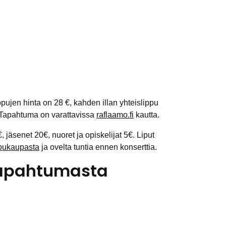
ippujen hinta on 28 €, kahden illan yhteislippu
€. Tapahtuma on varattavissa
raflaamo.fi
kautta.
, jäsenet 20€, nuoret ja opiskelijat 5€. Liput
ppukaupasta
ja ovelta tuntia ennen konserttia.
 tapahtumasta