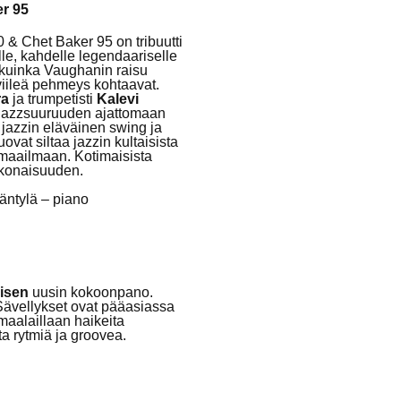
r 95
& Chet Baker 95 on tribuutti
lle, kahdelle legendaariselle
 kuinka Vaughanin raisu
 viileä pehmeys kohtaavat.
ra
ja trumpetisti
Kalevi
 jazzsuuruuden ajattomaan
 jazzin eläväinen swing ja
ovat siltaa jazzin kultaisista
maailmaan. Kotimaisista
okonaisuuden.
Mäntylä – piano
aisen
uusin kokoonpano.
Sävellykset ovat pääasiassa
maalaillaan haikeita
ta rytmiä ja groovea.