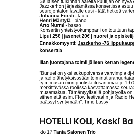
Sellaisen tulkinnan äärellä kuulijan on hyvä o
Jazzkerhon järjestämässä konsertissa astuu K
seurojentalon lavalle uusi - tätä hetkeä vart
Johanna Försti
- laulu
Henri Mäntylä
- piano
Arto Nurmi
- basso
Konsertin yhteistyökumppani on totuttuun t
Liput 25€ | jäsenet 20€ | nuoret ja opiskelij
Ennakkomyynti:
Jazzkerho -76 lippukaup
konserttia
Illan juontajana toimii jälleen kerran lege
“
Bunuel on yksi sukupolvensa vahvimpia dj-
ja radiolähetyksisssään toiminut uranuurtaj
rytmimusan monipuolista ilosanomaa jo 1970-l
merkittävässä roolissa kasvattamassa seura
musamakua. Tämäntyylisellä pohjatyöllä on v
siihen että esim. Flow festivaalin ja Radio He
päässyt syntymään”. Timo Lassy
HOTELLI KOLI, Kaski Ba
klo 17
Tanja Salonen Trio