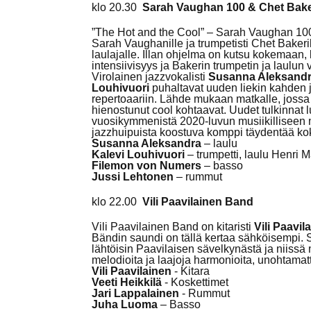
klo 20.30
Sarah Vaughan 100 & Chet Bake
”The Hot and the Cool” – Sarah Vaughan 100 
Sarah Vaughanille ja trumpetisti Chet Bakeri
laulajalle. Illan ohjelma on kutsu kokemaan,
intensiivisyys ja Bakerin trumpetin ja laulun
Virolainen jazzvokalisti
Susanna Aleksand
Louhivuori
puhaltavat uuden liekin kahden
repertoaariin. Lähde mukaan matkalle, jossa
hienostunut cool kohtaavat. Uudet tulkinnat lu
vuosikymmenistä 2020-luvun musiikilliseen 
jazzhuipuista koostuva komppi täydentää k
Susanna Aleksandra
– laulu
Kalevi Louhivuori
– trumpetti, laulu Henri 
Filemon von Numers
– basso
Jussi Lehtonen
– rummut
klo 22.00
Vili Paavilainen Band
Vili Paavilainen Band on kitaristi
Vili Paavil
Bändin saundi on tällä kertaa sähköisempi. 
lähtöisin Paavilaisen sävelkynästä ja niissä 
melodioita ja laajoja harmonioita, unohtamat
Vili Paavilainen
- Kitara
Veeti Heikkilä
- Koskettimet
Jari Lappalainen
- Rummut
Juha Luoma
– Basso