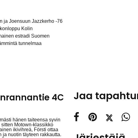
Kolin ja Joensuun Jazzkerho -76
ikonloppu Kolin
omainen estradi Suomen
 lämmintä tunnelmaa
Jaa tapaht
änrannantie 4C
ömästi hänen taiteensa syvin
ä sitten Motown-klassikko
inen ikivihreä, Försti ottaa
Järjestäjä
 ja nuotin täyteen rakkautta.