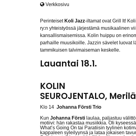
Verkkosivu
Perinteiset
Koli Jazz
-iltamat ovat Grill It! 
ry:n yhteistyössä järjestämä musikaalinen vi
kansallismaisemissa. Kolin huippu on erin
parhaille muusikoille. Jazzin sävelet luovat
tammikuisen talvimaiseman keskelle.
Lauantai 18.1.
KOLIN
SEUROJENTALO, Meril
Klo 14
Johanna Försti Trio
Kun
Johanna Försti
laulaa, paljastuu välitt
motiivi: hän rakastaa musiikkia. Oli kyseess
What’s Going On tai Paratiisin tyylinen kotima
kappaleen syleilyynsä ja lataa jokaisen tavun