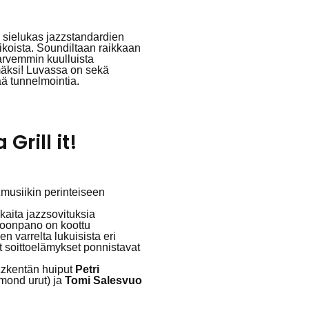
a sielukas jazzstandardien
sikoista. Soundiltaan raikkaan
arvemmin kuulluista
mäksi! Luvassa on sekä
 tunnelmointia.
Grill it!
musiikin perinteiseen
kaita jazzsovituksia
okoonpano on koottu
n varrelta lukuisista eri
t soittoelämykset ponnistavat
zkentän huiput
Petri
ond urut) ja
Tomi Salesvuo