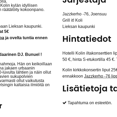
lla.
olin kylän idyllisen
en räätälöity kokoonpano.
Jazzkerho -76, Joensuu
Grill it! Koli
apaan Lieksan kaupunki.
Lieksan kaupunki
at 5€
Hintatiedot
pa
ja ovelta tuntia ennen
Hotelli Kolin iltakonserttien l
ndaarinen DJ. Bunuel !
50 €, hinta S-etukortilla 45 
hahmoja. Hän on keikoillaan
ana jakaen urbaanin
Kolin kirkkokonsertin liput 25€
uvulta lähtien ja näin ollut
ennakkoon
Jazzkerho -76 li
avien sukupolvien
armasti ollut vaikutusta
lsingin kaltaisia ilmiöitä on
Lisätietoja
Tapahtuma on esteetön.
r