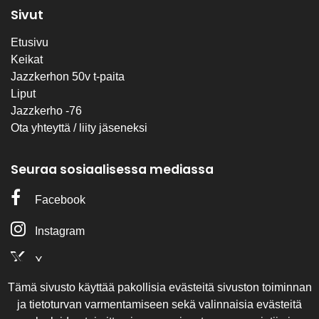
Sivut
Etusivu
Keikat
Jazzkerhon 50v t-paita
Liput
Jazzkerho -76
Ota yhteyttä / liity jäseneksi
Seuraa sosiaalisessa mediassa
Facebook
Instagram
X
Tämä sivusto käyttää pakollisia evästeitä sivuston toiminnan
Olemme mukana
ja tietoturvan varmentamiseen sekä valinnaisia evästeitä