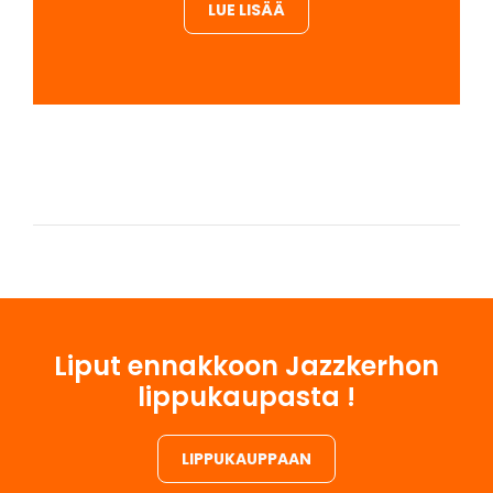
LUE LISÄÄ
Liput ennakkoon Jazzkerhon
lippukaupasta !
LIPPUKAUPPAAN