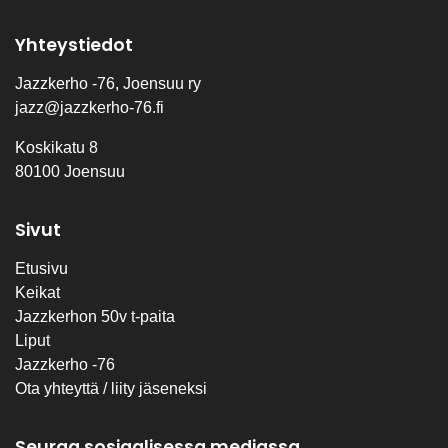
Yhteystiedot
Jazzkerho -76, Joensuu ry
jazz@jazzkerho-76.fi
Koskikatu 8
80100 Joensuu
Sivut
Etusivu
Keikat
Jazzkerhon 50v t-paita
Liput
Jazzkerho -76
Ota yhteyttä / liity jäseneksi
Seuraa sosiaalisessa mediassa