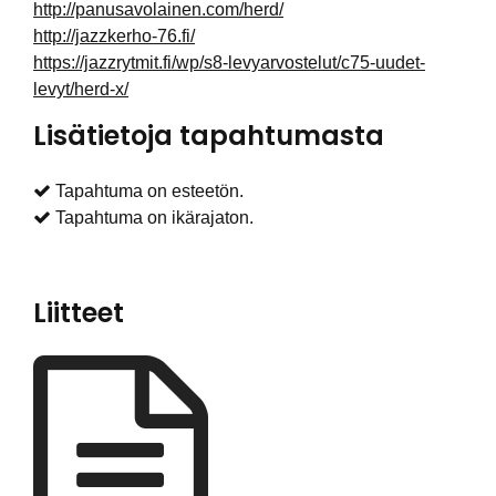
http://panusavolainen.com/herd/
http://jazzkerho-76.fi/
https://jazzrytmit.fi/wp/s8-levyarvostelut/c75-uudet-
levyt/herd-x/
Lisätietoja tapahtumasta
Tapahtuma on esteetön.
Tapahtuma on ikärajaton.
Liitteet